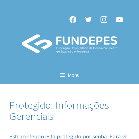
Pular
para
facebook
twitter
instagram
youtube
o
conteúdo
Menu
Protegido: Informações
Gerenciais
Este conteúdo está protegido por senha. Para vê-