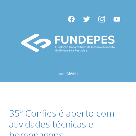
Pular
para
facebook
twitter
instagram
youtube
o
conteúdo
Menu
35º Confies é aberto com
atividades técnicas e
homenagens