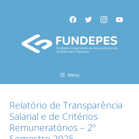
Pular
para
facebook
twitter
instagram
youtube
o
conteúdo
Menu
Relatório de Transparência
Salarial e de Critérios
Remuneratórios – 2º
Semestre 2025