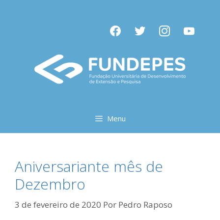
Pular
para
facebook
twitter
instagram
youtube
o
conteúdo
Menu
Aniversariante mês de
Dezembro
3 de fevereiro de 2020
Por
Pedro Raposo