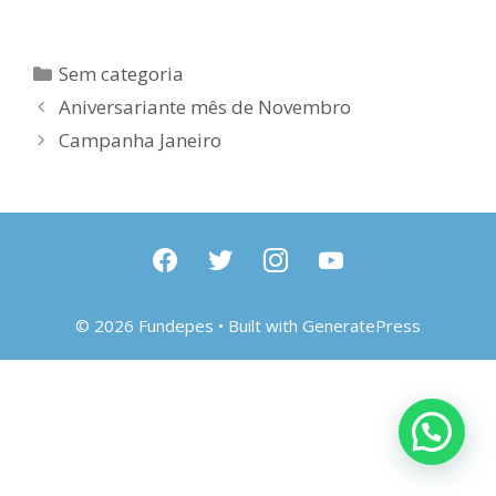
Categorias
Sem categoria
Aniversariante mês de Novembro
Campanha Janeiro
facebook
twitter
instagram
youtube
© 2026 Fundepes
• Built with
GeneratePress