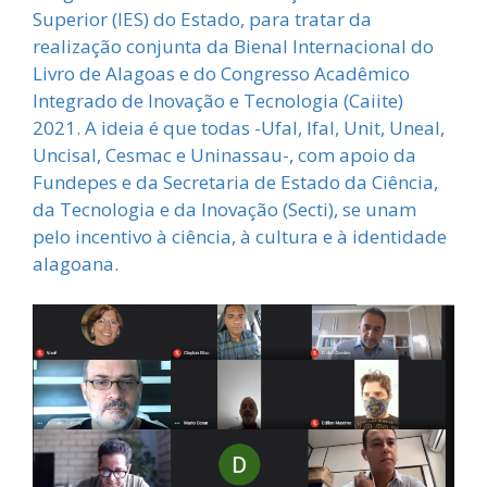
Superior (IES) do Estado, para tratar da
realização conjunta da Bienal Internacional do
Livro de Alagoas e do Congresso Acadêmico
Integrado de Inovação e Tecnologia (Caiite)
2021. A ideia é que todas -Ufal, Ifal, Unit, Uneal,
Uncisal, Cesmac e Uninassau-, com apoio da
Fundepes e da Secretaria de Estado da Ciência,
da Tecnologia e da Inovação (Secti), se unam
pelo incentivo à ciência, à cultura e à identidade
alagoana.