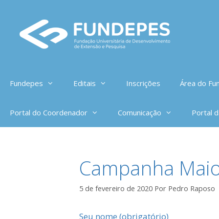
Pular
para
o
conteúdo
Fundepes
Editais
Inscrições
Área do Fun
Portal do Coordenador
Comunicação
Portal 
Campanha Mai
5 de fevereiro de 2020
Por
Pedro Raposo
Seu nome (obrigatório)