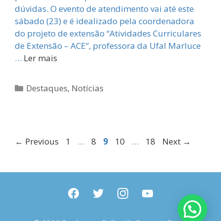
dúvidas. O evento de atendimento vai até este
sábado (23) e é idealizado pela coordenadora
do projeto de extensão “Atividades Curriculares
de Extensão – ACE”, professora da Ufal Marluce
…
Ler mais
Categorias
Destaques
,
Notícias
Page
Page
Page
Page
Page
←
Previous
1
…
8
9
10
…
18
Next
→
facebook
twitter
instagram
youtube