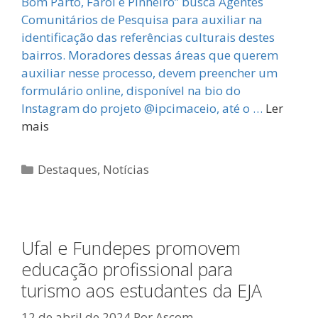
Bom Parto, Farol e Pinheiro” busca Agentes
Comunitários de Pesquisa para auxiliar na
identificação das referências culturais destes
bairros. Moradores dessas áreas que querem
auxiliar nesse processo, devem preencher um
formulário online, disponível na bio do
Instagram do projeto @ipcimaceio, até o …
Ler
mais
Categorias
Destaques
,
Notícias
Ufal e Fundepes promovem
educação profissional para
turismo aos estudantes da EJA
12 de abril de 2024
Por
Ascom