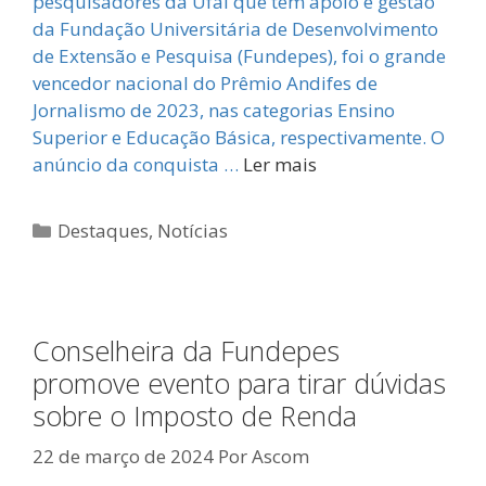
pesquisadores da Ufal que têm apoio e gestão
da Fundação Universitária de Desenvolvimento
de Extensão e Pesquisa (Fundepes), foi o grande
vencedor nacional do Prêmio Andifes de
Jornalismo de 2023, nas categorias Ensino
Superior e Educação Básica, respectivamente. O
anúncio da conquista …
Ler mais
Categorias
Destaques
,
Notícias
Conselheira da Fundepes
promove evento para tirar dúvidas
sobre o Imposto de Renda
22 de março de 2024
Por
Ascom