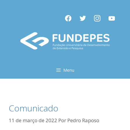
Pular
para
facebook
twitter
instagram
youtube
o
conteúdo
Menu
Comunicado
11 de março de 2022
Por
Pedro Raposo