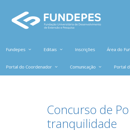
Pular
para
o
conteúdo
Fundepes
Editais
Inscrições
Área do Fun
Portal do Coordenador
Comunicação
Portal 
Concurso de Por
tranquilidade