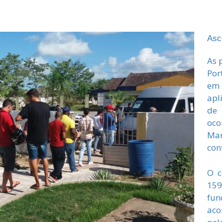
Asc
As 
Por
em
apl
de 
oco
Mar
con
O c
15
fun
aco