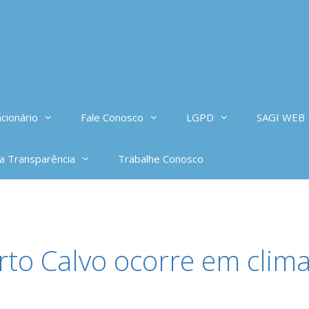
cionário
Fale Conosco
LGPD
SAGI WEB
da Transparência
Trabalhe Conosco
to Calvo ocorre em clim