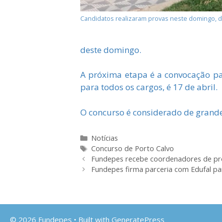
Candidatos realizaram provas neste domingo, 
deste domingo.
A próxima etapa é a convocação par
para todos os cargos, é 17 de abril.
O concurso é considerado de grand
Categorias
Notícias
Tags
Concurso de Porto Calvo
Fundepes recebe coordenadores de pro
Fundepes firma parceria com Edufal par
© 2026 Fundepes
• Built with
GeneratePress