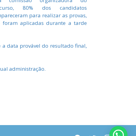
la comissão organizadora do
ncurso, 80% dos candidatos
pareceram para realizar as provas,
 foram aplicadas durante a tarde
a data provável do resultado final,
ual administração.
facebook
twitter
instagram
youtube