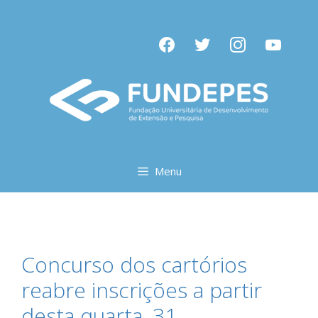
Pular
para
facebook
twitter
instagram
youtube
o
conteúdo
Menu
Concurso dos cartórios
reabre inscrições a partir
desta quarta, 31