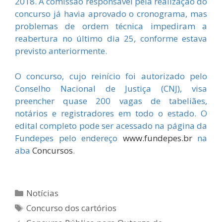
2018. A comissão responsável pela realização do
concurso já havia aprovado o cronograma, mas
problemas de ordem técnica impediram a
reabertura no último dia 25, conforme estava
previsto anteriormente.
O concurso, cujo reinício foi autorizado pelo
Conselho Nacional de Justiça (CNJ), visa
preencher quase 200 vagas de tabeliães,
notários e registradores em todo o estado. O
edital completo pode ser acessado na página da
Fundepes pelo endereço
www.fundepes.br
na
aba
Concursos
.
Categorias
Notícias
Tags
Concurso dos cartórios