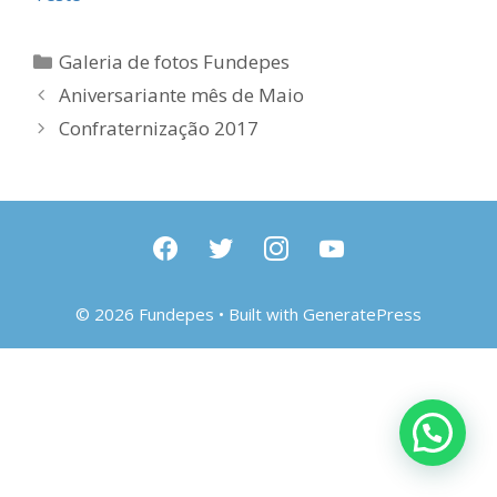
Categorias
Galeria de fotos Fundepes
Aniversariante mês de Maio
Confraternização 2017
facebook
twitter
instagram
youtube
© 2026 Fundepes
• Built with
GeneratePress