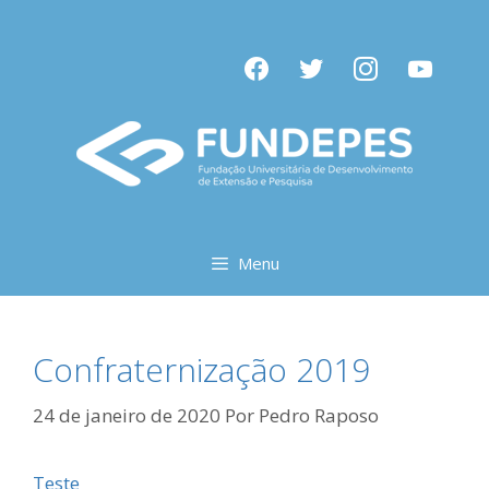
Pular
para
facebook
twitter
instagram
youtube
o
conteúdo
Menu
Confraternização 2019
24 de janeiro de 2020
Por
Pedro Raposo
Teste