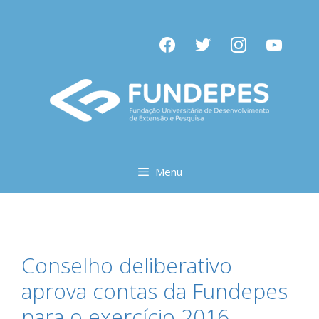
Pular
para
facebook
twitter
instagram
youtube
o
conteúdo
Menu
Conselho deliberativo
aprova contas da Fundepes
para o exercício 2016