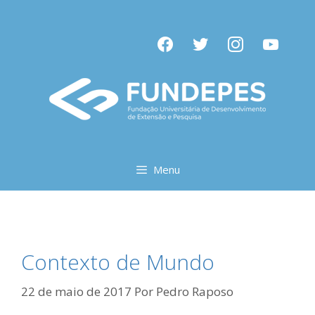
Pular
para
facebook
twitter
instagram
youtube
o
conteúdo
Menu
Contexto de Mundo
22 de maio de 2017
Por
Pedro Raposo