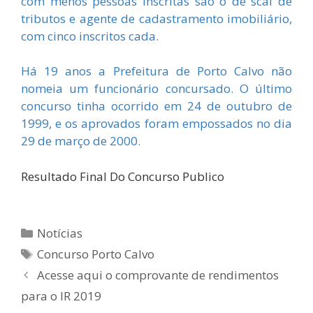
com menos pessoas inscritas são o de scal de
tributos e agente de cadastramento imobiliário,
com cinco inscritos cada.
Há 19 anos a Prefeitura de Porto Calvo não
nomeia um funcionário concursado. O último
concurso tinha ocorrido em 24 de outubro de
1999, e os aprovados foram empossados no dia
29 de março de 2000.
Resultado Final Do Concurso Publico
Categorias
Notícias
Tags
Concurso Porto Calvo
Acesse aqui o comprovante de rendimentos
para o IR 2019