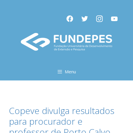
Pular
para
facebook
twitter
instagram
youtube
o
conteúdo
Menu
Copeve divulga resultados
para procurador e
professor de Porto Calvo