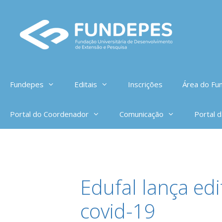
Pular
para
o
conteúdo
Fundepes
Editais
Inscrições
Área do Fun
Portal do Coordenador
Comunicação
Portal 
Edufal lança ed
covid-19