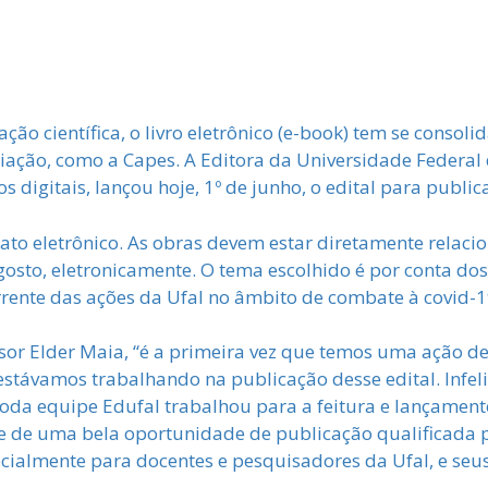
o científica, o livro eletrônico (e-book) tem se consoli
iação, como a Capes. A Editora da Universidade Federal 
 digitais, lançou hoje, 1º de junho, o edital para publi
mato eletrônico. As obras devem estar diretamente relac
agosto, eletronicamente. O tema escolhido é por conta dos
rente das ações da Ufal no âmbito de combate à covid-1
ssor Elder Maia, “é a primeira vez que temos uma ação 
estávamos trabalhando na publicação desse edital. Infel
Toda equipe Edufal trabalhou para a feitura e lançamento
e de uma bela oportunidade de publicação qualificada 
cialmente para docentes e pesquisadores da Ufal, e seus