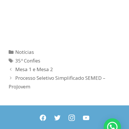
Categorias
Notícias
Tags
35º Confies
Mesa 1 e Mesa 2
Processo Seletivo Simplificado SEMED –
ProJovem
facebook
twitter
instagram
youtube