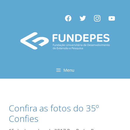
Pular
para
facebook
twitter
instagram
youtube
o
conteúdo
Menu
Confira as fotos do 35º
Confies