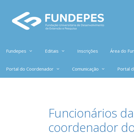
Pular
para
o
conteúdo
Fundepes
Editais
Inscrições
Área do Fun
Portal do Coordenador
Comunicação
Portal 
Funcionários da
coordenador d