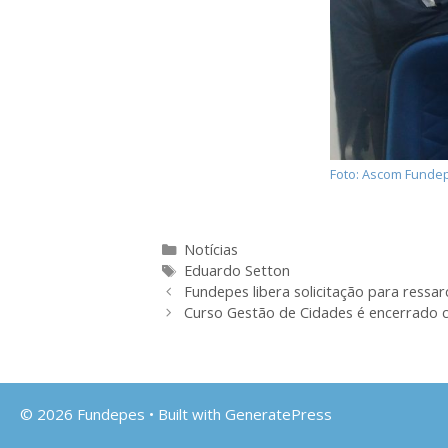
Foto: Ascom Funde
Categorias
Notícias
Tags
Eduardo Setton
Fundepes libera solicitação para ressa
Curso Gestão de Cidades é encerrado co
© 2026 Fundepes
• Built with
GeneratePress