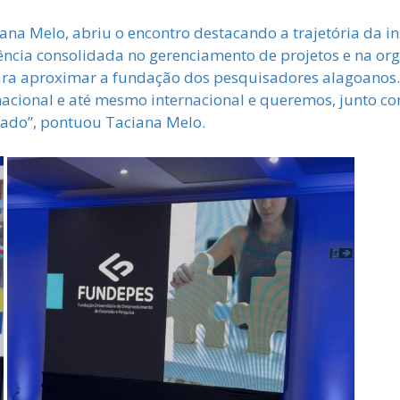
ana Melo, abriu o encontro destacando a trajetória da i
ência consolidada no gerenciamento de projetos e na org
ara aproximar a fundação dos pesquisadores alagoanos.
 nacional e até mesmo internacional e queremos, junto co
tado”, pontuou Taciana Melo.