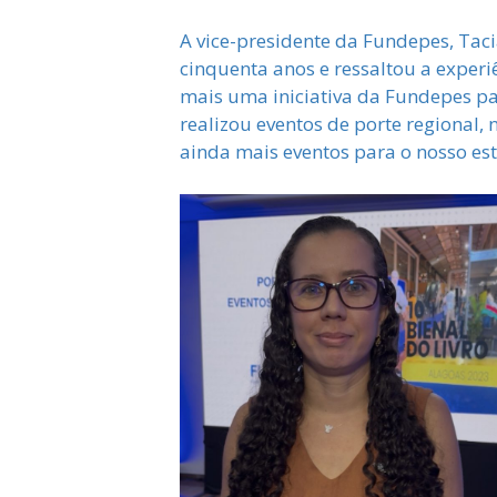
A vice-presidente da Fundepes, Taci
cinquenta anos e ressaltou a experi
mais uma iniciativa da Fundepes p
realizou eventos de porte regional,
ainda mais eventos para o nosso es