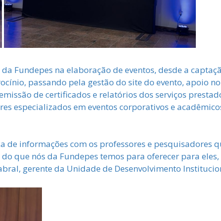
o da Fundepes na elaboração de eventos, desde a captaç
rocínio, passando pela gestão do site do evento, apoio 
 a emissão de certificados e relatórios dos serviços pres
ores especializados em eventos corporativos e acadêmi
a de informações com os professores e pesquisadores q
do que nós da Fundepes temos para oferecer para eles,
abral, gerente da Unidade de Desenvolvimento Institucion