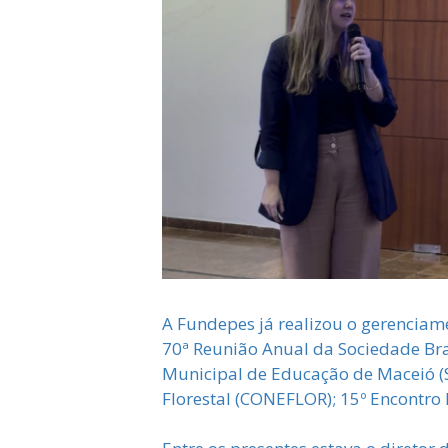
A Fundepes já realizou o gerenciamen
70ª Reunião Anual da Sociedade Bra
Municipal de Educação de Maceió (S
Florestal (CONEFLOR); 15º Encontro 