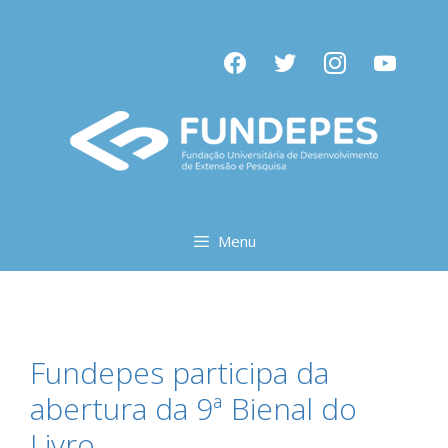
Pular
para
facebook
twitter
instagram
youtube
o
conteúdo
Menu
Fundepes participa da
abertura da 9ª Bienal do
Livro