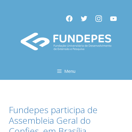
Pular
para
facebook
twitter
instagram
youtube
o
conteúdo
Menu
Fundepes participa de
Assembleia Geral do
Confies, em Brasília