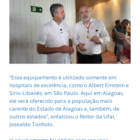
“Esse equipamento é utilizado somente em
hospitais de excelência, como o Albert Einstein e
Sírio-Libanês, em São Paulo. Aqui em Alagoas,
ele será oferecido para a população mais
carente do Estado de Alagoas e, também, de
outros estados”, enfatizou o Reitor da Ufal,
Josealdo Tonholo.