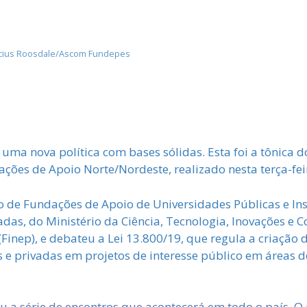
nícius Roosdale/Ascom Fundepes
 uma nova política com bases sólidas. Esta foi a tônica 
es de Apoio Norte/Nordeste, realizado nesta terça-feir
 de Fundações de Apoio de Universidades Públicas e Inst
adas, do Ministério da Ciência, Tecnologia, Inovações e
(Finep), e debateu a Lei 13.800/19, que regula a criação 
s e privadas em projetos de interesse público em áreas d
u a série de encontros que acontecerá em todo o país. O