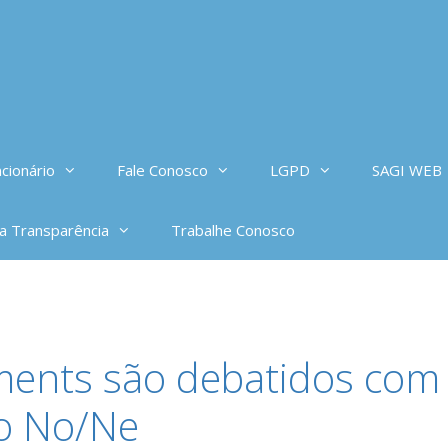
cionário
Fale Conosco
LGPD
SAGI WEB
da Transparência
Trabalhe Conosco
nts são debatidos com 
o No/Ne