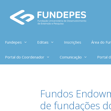
Pular
para
o
conteúdo
Fundepes
Editais
Inscrições
Área do Fun
Portal do Coordenador
Comunicação
Portal 
Fundos Endowme
de fundações d