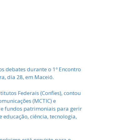
dos debates durante o 1º Encontro
a, dia 28, em Maceió.
itutos Federais (Confies), contou
 Comunicações (MCTIC) e
de fundos patrimoniais para gerir
e educação, ciência, tecnologia,
 próximo está previsto para o