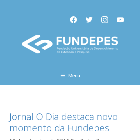
Pular
para
facebook
twitter
instagram
youtube
o
conteúdo
Menu
Jornal O Dia destaca novo
momento da Fundepes