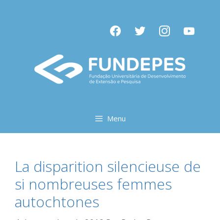
Pular
para
facebook
twitter
instagram
youtube
o
conteúdo
Menu
La disparition silencieuse de
si nombreuses femmes
autochtones