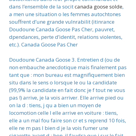
dans l’ensemble de la socit
canada goose solde
,
a men une situation o les femmes autochtones
souffrent d’une grande vulnrabilit (itinrance
Doudoune Canada Goose Pas Cher, pauvret,
dpendances, perte d’identit, relations violentes,
etc.). Canada Goose Pas Cher
Doudoune Canada Goose 3. Entretien d (ou de
non embauche anecdotique mais finalement pas
tant que : mon bureau est magnifiquement bien
situ dans le sens o lorsque le ou la candidate
(99,9% la candidate en fait donc je f tout ne vous
pas !) arrive, je la vois arriver. Elle arrive pied ou
on la d : tiens, j qu a bien un moyen de
locomotion celle l elle arrive en voiture : tiens,
elle a un mal fou faire son cr et s reprend 10 fois,
elle ne m pas l bien d je la vois fumer une
cigarette avant d : bon, il faudra que j sur le fait