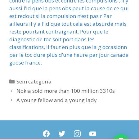
contre la pens obs et contre les compulsions ; il y
aussi l’id que la pens obs peut la cause de ce qui
est redout si la compulsion n’est pas r Par
ailleurs il y a l’id que tout cela est absurde mais
reste pourtant contraignant. Pour que le
diagnostic de toc soit port dans les
classifications, il faut en plus que la g occasionn
par le toc dure plus d’une heure par jour canada
goose france.
Categorias
Sem categoria
Nokia sold more than 100 million 3310s
A young fellow and a young lady
facebook
twitter
instagram
youtube