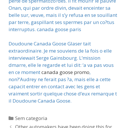
perte de spermatozo?des. Il fit mourir le pauvre
Onan, qui par ordre divin, devait enceinter sa
belle sur, veuve, mais il s’y refusa en se souillant
par terre, gaspillant ses spermes par un co?tus
interruptus. canada goose paris
Doudoune Canada Goose Glaser tait
extraordinaire. Je me souviens de la fois o elle
interviewait Serge Gainsbourg. L’mission
dmarre, elle le regarde et lui dit: ‘a va pas vous
en ce moment
canada goose promo
,
non?’Audrey ne ferait pas ?a, mais elle a cette
capacit entrer en contact avec les gens et
vraiment sortir quelque chose d’eux remarque t
il Doudoune Canada Goose.
Categorias
Sem categoria
Other automakers have been doing this for