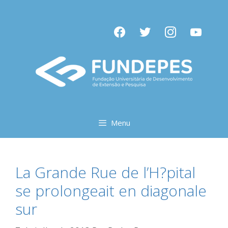
Pular
para
facebook
twitter
instagram
youtube
o
conteúdo
Menu
La Grande Rue de l’H?pital
se prolongeait en diagonale
sur