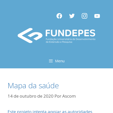
Pular
para
facebook
twitter
instagram
youtube
o
conteúdo
Menu
Mapa da saúde
14 de outubro de 2020
Por
Ascom
Este projeto intenta apoiar as autoridades