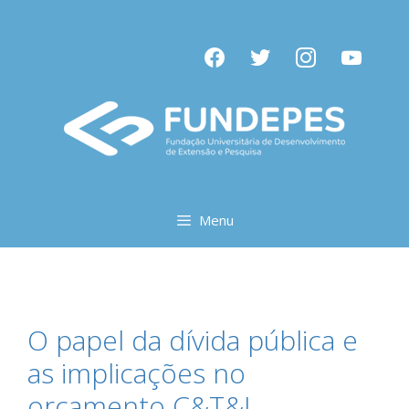
Pular
para
facebook
twitter
instagram
youtube
o
conteúdo
Menu
O papel da dívida pública e
as implicações no
orçamento C&T&I