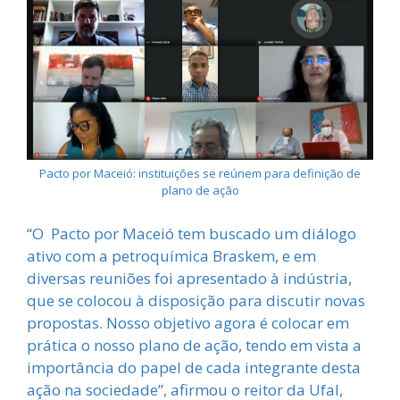
Pacto por Maceió: instituições se reúnem para definição de
plano de ação
“O Pacto por Maceió tem buscado um diálogo
ativo com a petroquímica Braskem, e em
diversas reuniões foi apresentado à indústria,
que se colocou à disposição para discutir novas
propostas. Nosso objetivo agora é colocar em
prática o nosso plano de ação, tendo em vista a
importância do papel de cada integrante desta
ação na sociedade”, afirmou o reitor da Ufal,