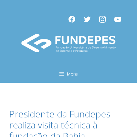
Pular
para
facebook
twitter
instagram
youtube
o
conteúdo
Menu
Presidente da Fundepes
realiza visita técnica à
fundação da Bahia