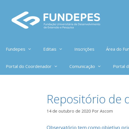
Pular
para
o
conteúdo
Fundepes
Editais
Inscrições
Área do Fun
Portal do Coordenador
Comunicação
Portal 
Repositório de 
14 de outubro de 2020
Por
Ascom
Observatório tem como objetivo pri