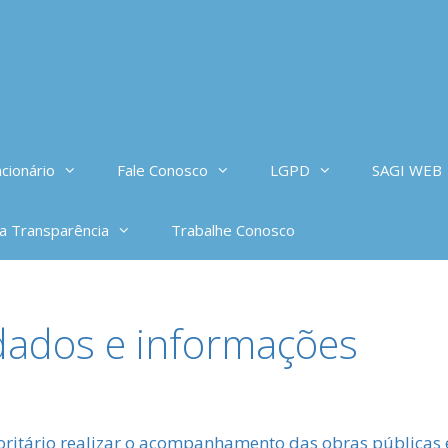
cionário
Fale Conosco
LGPD
SAGI WEB
da Transparência
Trabalhe Conosco
dados e informações
oritário realizar o acompanhamento das obras públicas 