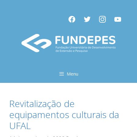
Pular
para
facebook
twitter
instagram
youtube
o
conteúdo
Menu
Revitalização de
equipamentos culturais da
UFAL