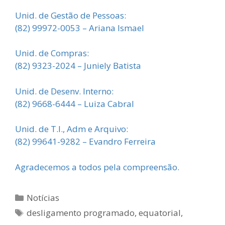
Unid. de Gestão de Pessoas:
(82) 99972-0053 – Ariana Ismael
Unid. de Compras:
(82) 9323-2024 – Juniely Batista
Unid. de Desenv. Interno:
(82) 9668-6444 – Luiza Cabral
Unid. de T.I., Adm e Arquivo:
(82) 99641-9282 – Evandro Ferreira
Agradecemos a todos pela compreensão.
Categorias
Notícias
Tags
desligamento programado
,
equatorial
,