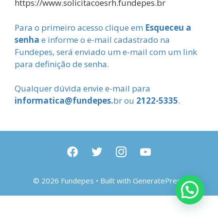
https://www.solicitacoesrh.fundepes.br
Para o primeiro acesso clique em
Esqueceu a
senha
e informe o e-mail cadastrado na
Fundepes, será enviado um e-mail com um link
para definição de senha.
Qualquer dúvida envie e-mail para
informatica@fundepes.
br ou
2122-5335
.
facebook
twitter
instagram
youtube
© 2026 Fundepes
• Built with
GeneratePress