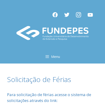
Pular
para
facebook
twitter
instagram
youtube
o
conteúdo
Menu
Solicitação de Férias
Para solicitação de férias acesse o sistema de
solicitações através do link: