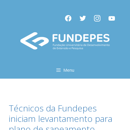
Pular
para
facebook
twitter
instagram
youtube
o
conteúdo
Menu
Técnicos da Fundepes
iniciam levantamento para
plano de saneamento