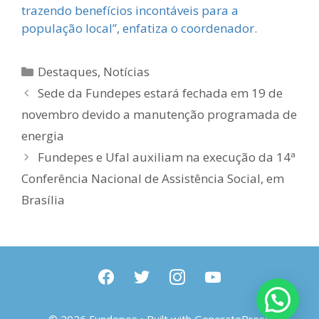
trazendo benefícios incontáveis para a
população local”, enfatiza o coordenador.
Categorias
Destaques
,
Notícias
Sede da Fundepes estará fechada em 19 de
novembro devido a manutenção programada de
energia
Fundepes e Ufal auxiliam na execução da 14ª
Conferência Nacional de Assistência Social, em
Brasília
facebook
twitter
instagram
youtube
© 2026 Fundepes
• Built with
GeneratePress