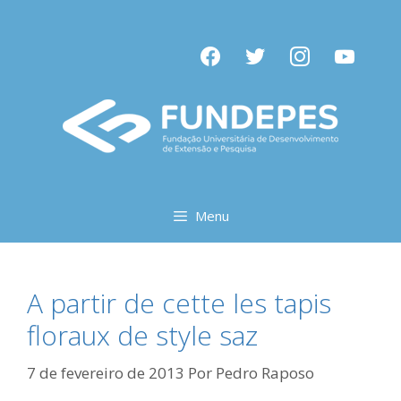
Pular
para
facebook
twitter
instagram
youtube
o
conteúdo
Menu
A partir de cette les tapis
floraux de style saz
7 de fevereiro de 2013
Por
Pedro Raposo