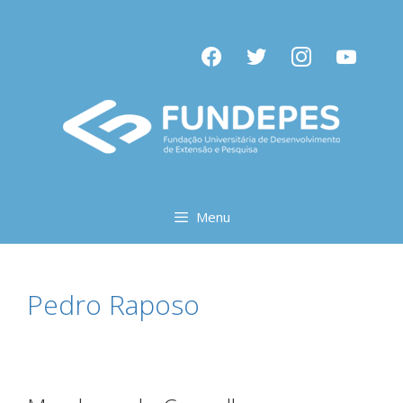
Pular
para
facebook
twitter
instagram
youtube
o
conteúdo
Menu
Pedro Raposo