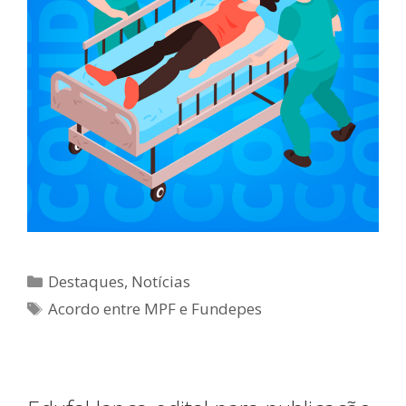
Categorias
Destaques
,
Notícias
Tags
Acordo entre MPF e Fundepes