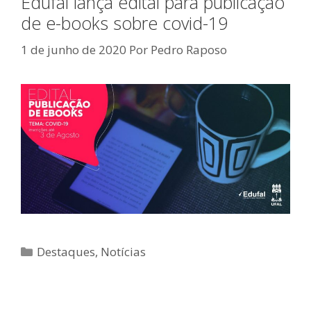
Edufal lança edital para publicação
de e-books sobre covid-19
1 de junho de 2020
Por
Pedro Raposo
Categorias
Destaques
,
Notícias