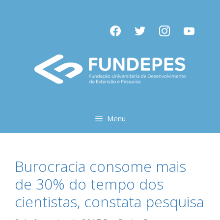
Pular
para
facebook
twitter
instagram
youtube
o
conteúdo
Menu
Burocracia consome mais
de 30% do tempo dos
cientistas, constata pesquisa