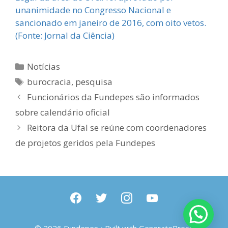
unanimidade no Congresso Nacional e
sancionado em janeiro de 2016, com oito vetos.
(Fonte: Jornal da Ciência)
Categorias
Notícias
Tags
burocracia
,
pesquisa
Funcionários da Fundepes são informados
sobre calendário oficial
Reitora da Ufal se reúne com coordenadores
de projetos geridos pela Fundepes
facebook
twitter
instagram
youtube