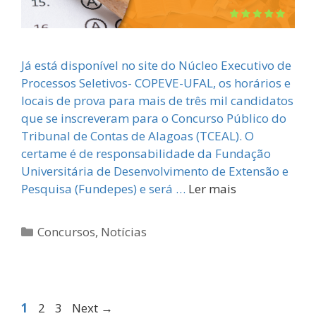
Já está disponível no site do Núcleo Executivo de
Processos Seletivos- COPEVE-UFAL, os horários e
locais de prova para mais de três mil candidatos
que se inscreveram para o Concurso Público do
Tribunal de Contas de Alagoas (TCEAL). O
certame é de responsabilidade da Fundação
Universitária de Desenvolvimento de Extensão e
Pesquisa (Fundepes) e será …
Ler mais
Categorias
Concursos
,
Notícias
Page
Page
Page
1
2
3
Next
→