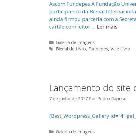
Ascom Fundepes A Fundação Univers
participando da Bienal Internaciona
ainda firmou parceria com a Secreta
cartão com leitor …
Ler mais
Categorias
Galeria de Imagens
Tags
Bienal do Livro
,
Fundepes
,
Vale Livro
Lançamento do site d
7 de junho de 2017
Por
Pedro Raposo
[Best_Wordpress_Gallery id=”4″ gal_
Categorias
Galeria de Imagens