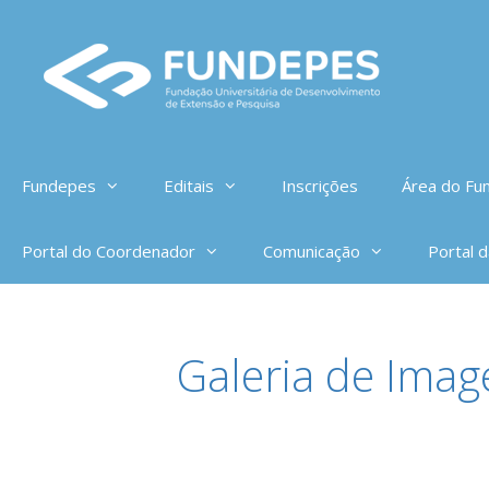
Pular
para
o
conteúdo
Fundepes
Editais
Inscrições
Área do Fun
Portal do Coordenador
Comunicação
Portal 
Galeria de Imag