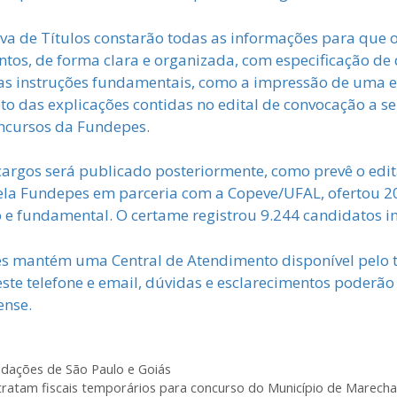
ova de Títulos constarão todas as informações para que 
os, de forma clara e organizada, com especificação de d
as instruções fundamentais, como a impressão de uma et
das explicações contidas no edital de convocação a ser
oncursos da Fundepes.
 cargos será publicado posteriormente, como prevê o edi
ela Fundepes em parceria com a Copeve/UFAL, ofertou 20
o e fundamental. O certame registrou 9.244 candidatos in
pes mantém uma Central de Atendimento disponível pelo t
te telefone e email, dúvidas e esclarecimentos poderão 
ense.
undações de São Paulo e Goiás
ratam fiscais temporários para concurso do Município de Marech