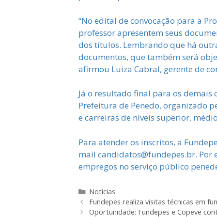
“No edital de convocação para a Pr
professor apresentem seus document
dos títulos. Lembrando que há outr
documentos, que também será objeto 
afirmou Luiza Cabral, gerente de c
Já o resultado final para os demais
Prefeitura de Penedo, organizado p
e carreiras de níveis superior, médi
Para atender os inscritos, a Funde
mail candidatos@fundepes.br. Por es
empregos no serviço público pened
Categorias
Notícias
Fundepes realiza visitas técnicas em f
Oportunidade: Fundepes e Copeve cont