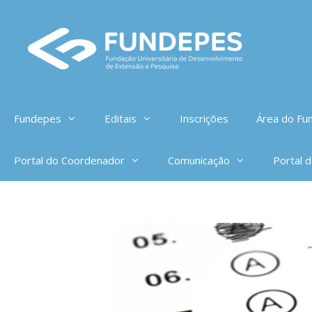
Pular
para
o
conteúdo
Fundepes
Editais
Inscrições
Área do Fun
Portal do Coordenador
Comunicação
Portal 