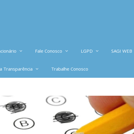
cionário
Fale Conosco
LGPD
SAGI WEB
da Transparência
Trabalhe Conosco