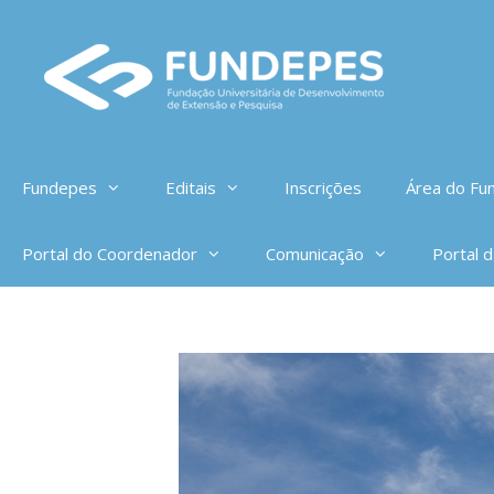
Pular
para
o
conteúdo
Fundepes
Editais
Inscrições
Área do Fun
Portal do Coordenador
Comunicação
Portal 