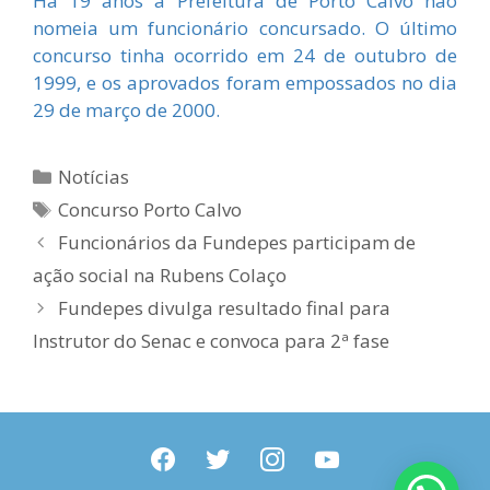
Há 19 anos a Prefeitura de Porto Calvo não
nomeia um funcionário concursado. O último
concurso tinha ocorrido em 24 de outubro de
1999, e os aprovados foram empossados no dia
29 de março de 2000.
Categorias
Notícias
Tags
Concurso Porto Calvo
Funcionários da Fundepes participam de
ação social na Rubens Colaço
Fundepes divulga resultado final para
Instrutor do Senac e convoca para 2ª fase
facebook
twitter
instagram
youtube