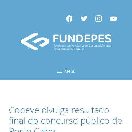
Pular
para
facebook
twitter
instagram
youtube
o
conteúdo
Menu
Copeve divulga resultado
final do concurso público de
Porto Calvo