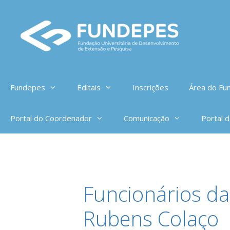
Pular
para
o
conteúdo
Fundepes
Editais
Inscrições
Área do Fun
Portal do Coordenador
Comunicação
Portal 
Funcionários da
Rubens Colaço