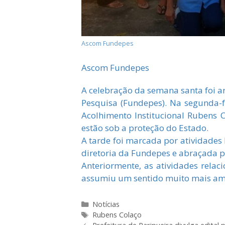
Ascom Fundepes
Ascom Fundepes
A celebração da semana santa foi a
Pesquisa (Fundepes). Na segunda-f
Acolhimento Institucional Rubens 
estão sob a proteção do Estado.
A tarde foi marcada por atividades l
diretoria da Fundepes e abraçada p
Anteriormente, as atividades relac
assumiu um sentido muito mais amp
Categorias
Notícias
Tags
Rubens Colaço