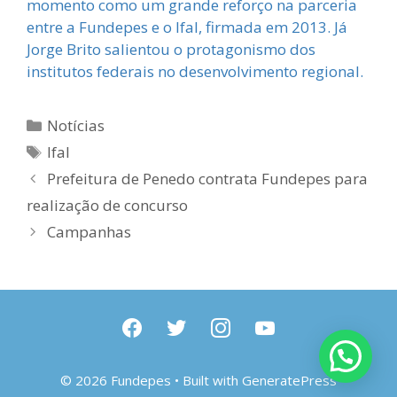
momento como um grande reforço na parceria
entre a Fundepes e o Ifal, firmada em 2013. Já
Jorge Brito salientou o protagonismo dos
institutos federais no desenvolvimento regional.
Categorias
Notícias
Tags
Ifal
Prefeitura de Penedo contrata Fundepes para
realização de concurso
Campanhas
facebook
twitter
instagram
youtube
© 2026 Fundepes
• Built with
GeneratePress