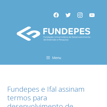
Pular
para
facebook
twitter
instagram
youtube
o
conteúdo
Menu
Fundepes e Ifal assinam
termos para
desenvolvimento de