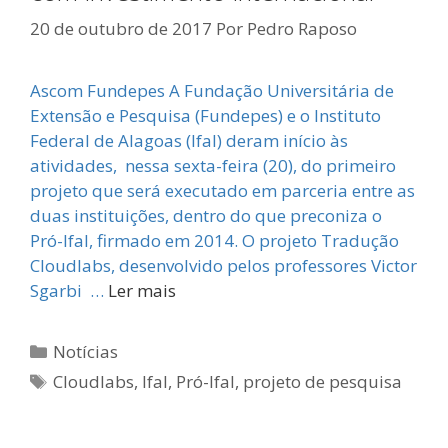
20 de outubro de 2017
Por
Pedro Raposo
Ascom Fundepes A Fundação Universitária de
Extensão e Pesquisa (Fundepes) e o Instituto
Federal de Alagoas (Ifal) deram início às
atividades, ​ nessa sexta-feira (20), do primeiro
projeto que será executado em parceria entre as
duas instituições, dentro do que preconiza o
Pró-Ifal, firmado em 2014. O projeto Tradução
Cloudlabs, desenvolvido pelos professores Victor
​Sgarbi …
Ler mais
Categorias
Notícias
Tags
Cloudlabs
,
Ifal
,
Pró-Ifal
,
projeto de pesquisa