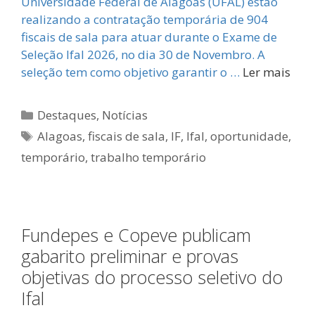
Universidade Federal de Alagoas (UFAL) estão
realizando a contratação temporária de 904
fiscais de sala para atuar durante o Exame de
Seleção Ifal 2026, no dia 30 de Novembro. A
seleção tem como objetivo garantir o …
Ler mais
Categorias
Destaques
,
Notícias
Tags
Alagoas
,
fiscais de sala
,
IF
,
Ifal
,
oportunidade
,
temporário
,
trabalho temporário
Fundepes e Copeve publicam
gabarito preliminar e provas
objetivas do processo seletivo do
Ifal