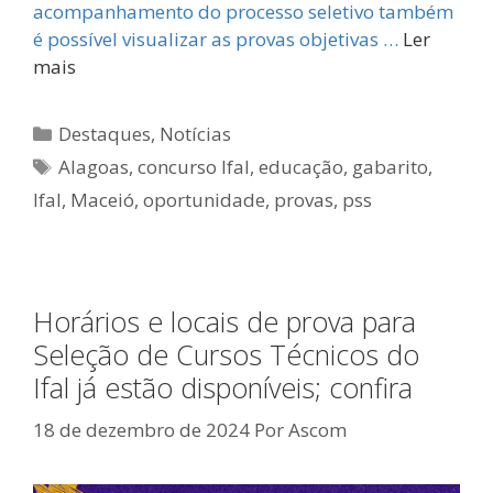
acompanhamento do processo seletivo também
é possível visualizar as provas objetivas …
Ler
mais
Categorias
Destaques
,
Notícias
Tags
Alagoas
,
concurso Ifal
,
educação
,
gabarito
,
Ifal
,
Maceió
,
oportunidade
,
provas
,
pss
Horários e locais de prova para
Seleção de Cursos Técnicos do
Ifal já estão disponíveis; confira
18 de dezembro de 2024
Por
Ascom