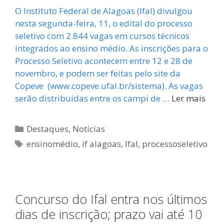
O Instituto Federal de Alagoas (Ifal) divulgou
nesta segunda-feira, 11, o edital do processo
seletivo com 2.844 vagas em cursos técnicos
integrados ao ensino médio. As inscrições para o
Processo Seletivo acontecem entre 12 e 28 de
novembro, e podem ser feitas pelo site da
Copeve (www.copeve.ufal.br/sistema). As vagas
serão distribuídas entre os campi de …
Ler mais
Categorias
Destaques
,
Notícias
Tags
ensinomédio
,
if alagoas
,
Ifal
,
processoseletivo
Concurso do Ifal entra nos últimos
dias de inscrição; prazo vai até 10