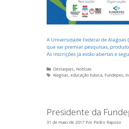
A Universidade Federal de Alagoas (
que vai premiar pesquisas, produto
As inscrições já estão abertas e se
Categorias
Destaques
,
Notícias
Tags
Alagoas
,
educação básica
,
Fundepes
,
i
Presidente da Funde
31 de maio de 2017
Por
Pedro Raposo