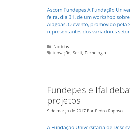
Ascom Fundepes A Fundação Universi
feira, dia 31, de um workshop sobr
Alagoas. O evento, promovido pela S
representantes dos variadores seto
Categorias
Notícias
Tags
inovação
,
Secti
,
Tecnologia
Fundepes e Ifal deb
projetos
9 de março de 2017
Por
Pedro Raposo
A Fundação Universitária de Desen