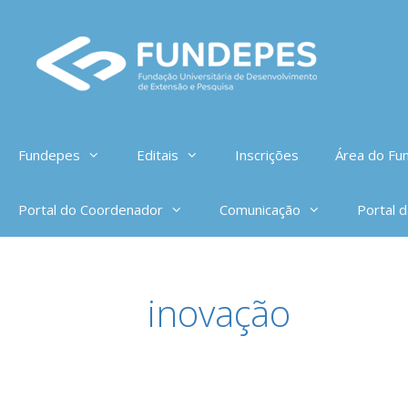
Pular
para
o
conteúdo
Fundepes
Editais
Inscrições
Área do Fun
Portal do Coordenador
Comunicação
Portal 
inovação