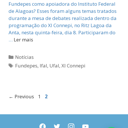
Fundepes como apoiadora do Instituto Federal
de Alagoas? Esses foram alguns temas tratados
durante a mesa de debates realizada dentro da
programação do XI Connepi, no Ritz Lagoa da
Anta, nesta quinta-feira, dia 8. Participaram do
…
Ler mais
Categorias
Notícias
Tags
Fundepes
,
Ifal
,
Ufal
,
XI Connepi
Page
Page
←
Previous
1
2
facebook
twitter
instagram
youtube