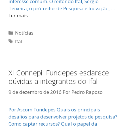
interesse comum. O reitor do Ifal, Sérgio
Teixeira, o pró-reitor de Pesquisa e Inovação, …
Ler mais
Categorias
Notícias
Tags
Ifal
XI Connepi: Fundepes esclarece
dúvidas a integrantes do Ifal
9 de dezembro de 2016
Por
Pedro Raposo
Por Ascom Fundepes Quais os principais
desafios para desenvolver projetos de pesquisa?
Como captar recursos? Qual o papel da