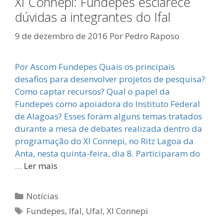
XI Connepi: Fundepes esclarece
dúvidas a integrantes do Ifal
9 de dezembro de 2016
Por
Pedro Raposo
Por Ascom Fundepes Quais os principais
desafios para desenvolver projetos de pesquisa?
Como captar recursos? Qual o papel da
Fundepes como apoiadora do Instituto Federal
de Alagoas? Esses foram alguns temas tratados
durante a mesa de debates realizada dentro da
programação do XI Connepi, no Ritz Lagoa da
Anta, nesta quinta-feira, dia 8. Participaram do
…
Ler mais
Categorias
Notícias
Tags
Fundepes
,
Ifal
,
Ufal
,
XI Connepi