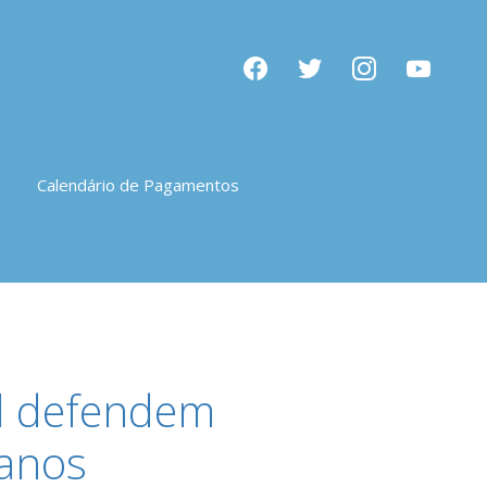
facebook
twitter
instagram
youtube
Calendário de Pagamentos
fal defendem
oanos