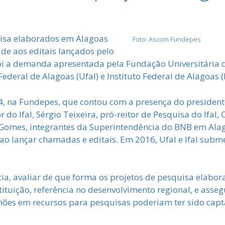
uisa elaborados em Alagoas
Foto: Ascom Fundepes
e aos editais lançados pelo
foi a demanda apresentada pela Fundação Universitária 
deral de Alagoas (Ufal) e Instituto Federal de Alagoas (I
24, na Fundepes, que contou com a presença do presiden
tor do Ifal, Sérgio Teixeira, pró-reitor de Pesquisa do Ifal
ns Gomes, integrantes da Superintendência do BNB em Ala
ra ao lançar chamadas e editais. Em 2016, Ufal e Ifal su
ncia, avaliar de que forma os projetos de pesquisa elabor
ituição, referência no desenvolvimento regional, e asse
lhões em recursos para pesquisas poderiam ter sido cap