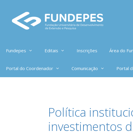
Pular
para
o
conteúdo
Fundepes
Editais
Inscrições
Área do Fun
Portal do Coordenador
Comunicação
Portal 
Política institu
investimentos 