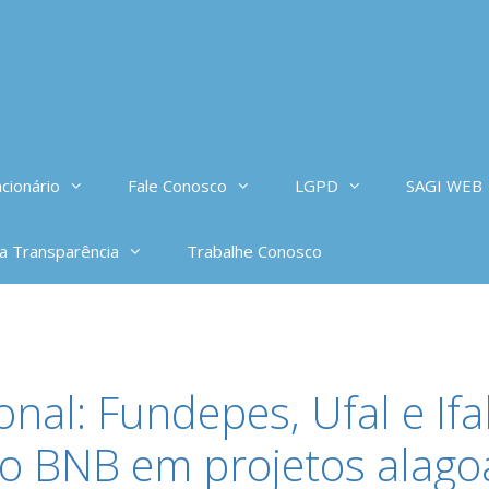
cionário
Fale Conosco
LGPD
SAGI WEB
da Transparência
Trabalhe Conosco
cional: Fundepes, Ufal e I
do BNB em projetos alag