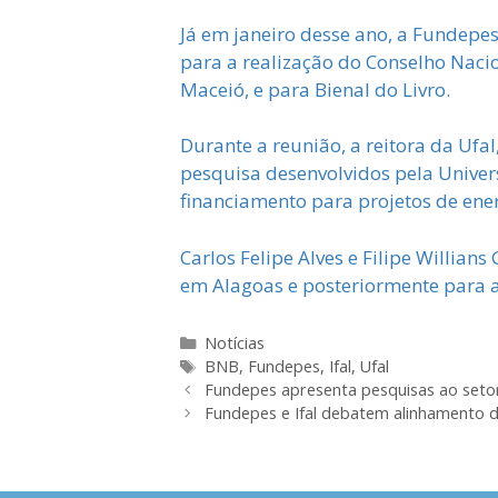
Já em janeiro desse ano, a Fundepe
para a realização do Conselho Naci
Maceió, e para Bienal do Livro.
Durante a reunião, a reitora da Ufal
pesquisa desenvolvidos pela Univer
financiamento para projetos de ener
Carlos Felipe Alves e Filipe Will
em Alagoas e posteriormente para a
Categorias
Notícias
Tags
BNB
,
Fundepes
,
Ifal
,
Ufal
Fundepes apresenta pesquisas ao seto
Fundepes e Ifal debatem alinhamento d